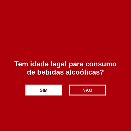
Zip Rose 750 ml
4.99€
Adicionar
Tem idade legal para consumo
de bebidas alcoólicas?
SIM
NÃO
MI Colheita Rose 2018 750 ml
9.95€