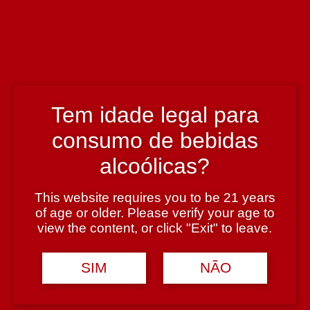
Enólogo
Tiago Alves de Sousa
País
Portugal
Tem idade legal para
consumo de bebidas
Região
alcoólicas?
Douro
This website requires you to be 21 years
of age or older. Please verify your age to
Teor Alcoólico
view the content, or click "Exit" to leave.
19,5%
SIM
NÃO
Tipologia