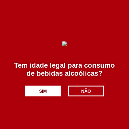
Pedra Cancela Reserva Tinto 750 ml
10.90€
Adicionar
Tem idade legal para consumo
de bebidas alcoólicas?
SIM
NÃO
Quinta da Espinhosa Reserva Unigénito Branco
750 ml
7.90€