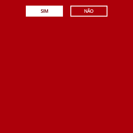
A. Saramago Moscatel Colheita 2016 500 ml
SIM
NÃO
18.90€
Adicionar
Bacalhôa Moscatel Superior 20 Anos 500 ml
54.50€
Adicionar