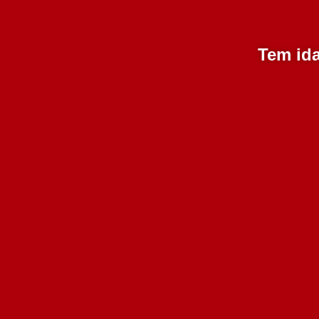
Vale da Raposa Reserva
Tem ida
Branco 750 ml
7.75€
Adicionar